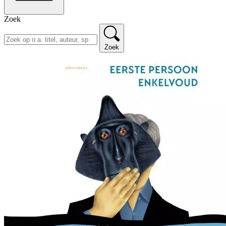
Zoek
Zoek