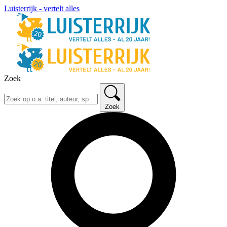
Luisterrijk - vertelt alles
Zoek
Zoek