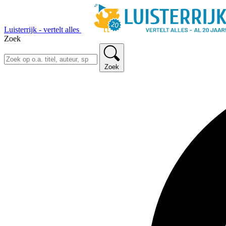
Luisterrijk - vertelt alles
Zoek
Zoek