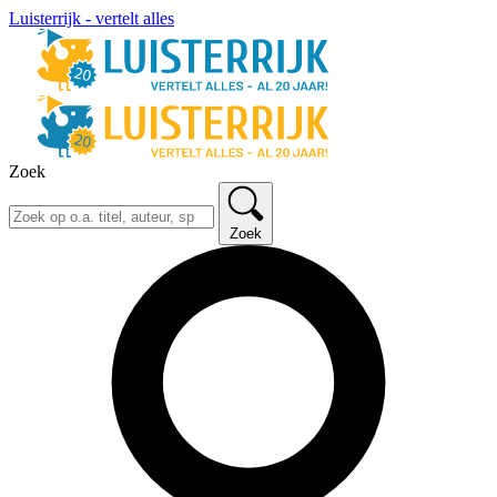
Luisterrijk - vertelt alles
Zoek
Zoek