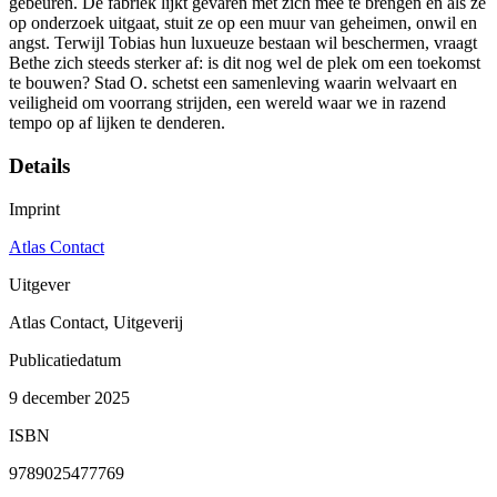
gebeuren. De fabriek lijkt gevaren met zich mee te brengen en als ze
op onderzoek uitgaat, stuit ze op een muur van geheimen, onwil en
angst. Terwijl Tobias hun luxueuze bestaan wil beschermen, vraagt
Bethe zich steeds sterker af: is dit nog wel de plek om een toekomst
te bouwen? Stad O. schetst een samenleving waarin welvaart en
veiligheid om voorrang strijden, een wereld waar we in razend
tempo op af lijken te denderen.
Details
Imprint
Atlas Contact
Uitgever
Atlas Contact, Uitgeverij
Publicatiedatum
9 december 2025
ISBN
9789025477769