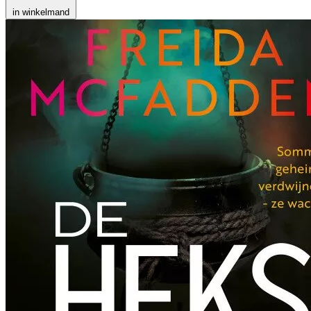
in winkelmand