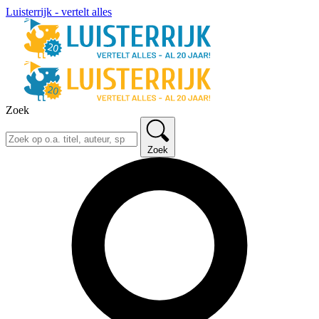
Luisterrijk - vertelt alles
Zoek
Zoek