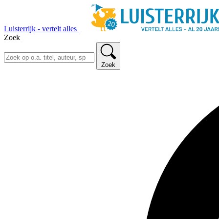
Luisterrijk - vertelt alles
Zoek
Zoek