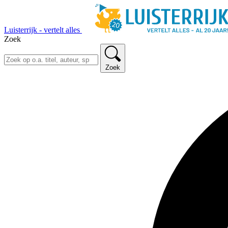
Luisterrijk - vertelt alles
Zoek
Zoek