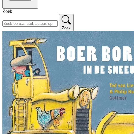
Zoek
Zoek