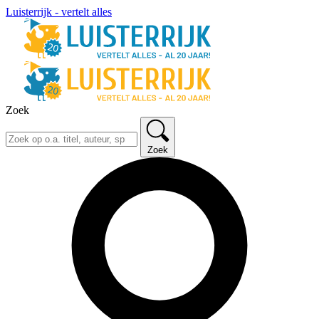
Luisterrijk - vertelt alles
Zoek
Zoek