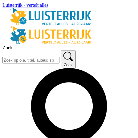
Luisterrijk - vertelt alles
Zoek
Zoek