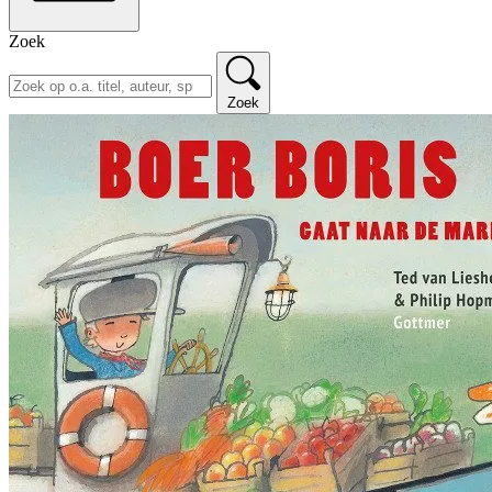
Zoek
Zoek