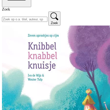
Zoek
Zoek