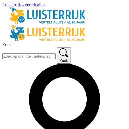
Luisterrijk - vertelt alles
Zoek
Zoek