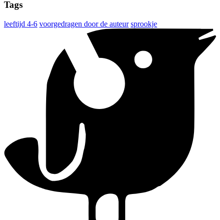
Tags
leeftijd 4-6
voorgedragen door de auteur
sprookje