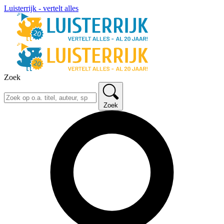
Luisterrijk - vertelt alles
Zoek
Zoek