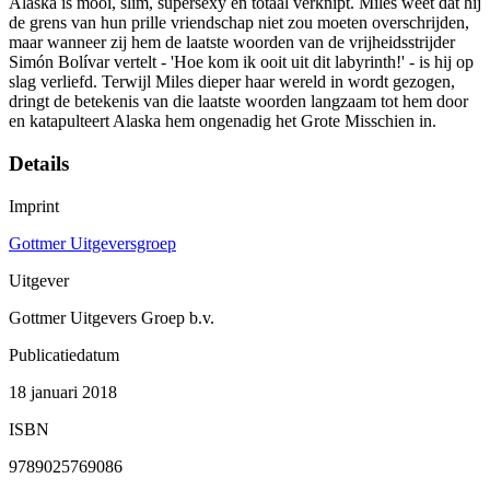
Alaska is mooi, slim, supersexy en totaal verknipt. Miles weet dat hij
de grens van hun prille vriendschap niet zou moeten overschrijden,
maar wanneer zij hem de laatste woorden van de vrijheidsstrijder
Simón Bolívar vertelt - 'Hoe kom ik ooit uit dit labyrinth!' - is hij op
slag verliefd. Terwijl Miles dieper haar wereld in wordt gezogen,
dringt de betekenis van die laatste woorden langzaam tot hem door
en katapulteert Alaska hem ongenadig het Grote Misschien in.
Details
Imprint
Gottmer Uitgeversgroep
Uitgever
Gottmer Uitgevers Groep b.v.
Publicatiedatum
18 januari 2018
ISBN
9789025769086