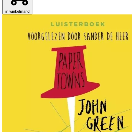
in winkelmand