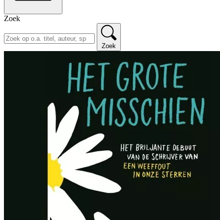
Zoek
Zoek