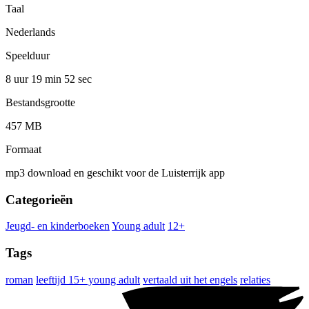
Taal
Nederlands
Speelduur
8 uur 19 min
52 sec
Bestandsgrootte
457 MB
Formaat
mp3 download en geschikt voor de Luisterrijk app
Categorieën
Jeugd- en kinderboeken
Young adult
12+
Tags
roman
leeftijd 15+ young adult
vertaald uit het engels
relaties