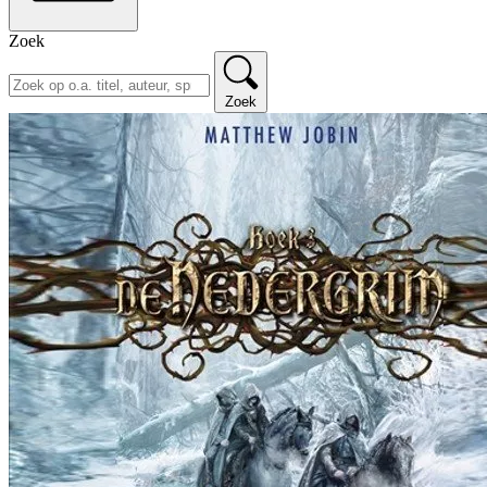
Zoek
Zoek