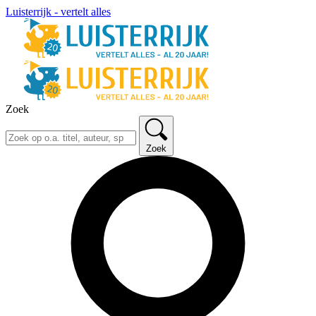
Luisterrijk - vertelt alles
Zoek
Zoek