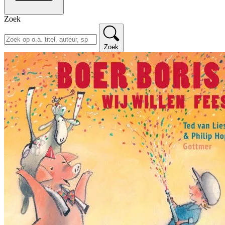
Zoek
Zoek