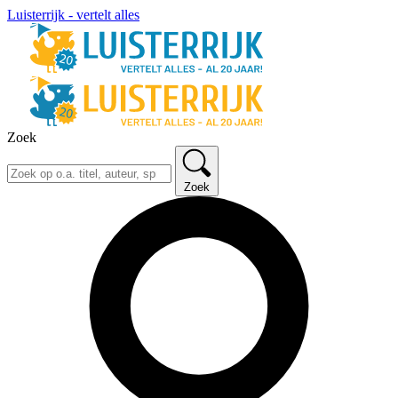
Luisterrijk - vertelt alles
Zoek
Zoek