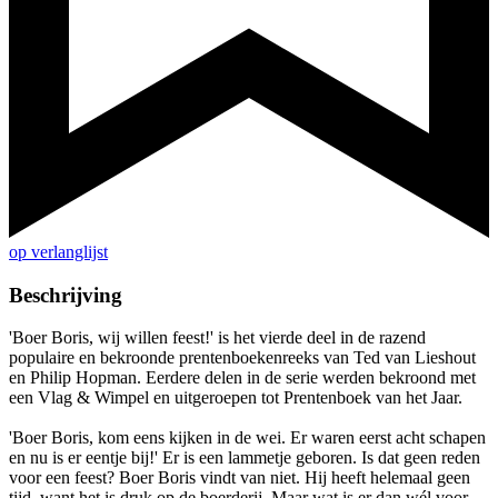
op verlanglijst
Beschrijving
'Boer Boris, wij willen feest!' is het vierde deel in de razend
populaire en bekroonde prentenboekenreeks van Ted van Lieshout
en Philip Hopman. Eerdere delen in de serie werden bekroond met
een Vlag & Wimpel en uitgeroepen tot Prentenboek van het Jaar.
'Boer Boris, kom eens kijken in de wei. Er waren eerst acht schapen
en nu is er eentje bij!' Er is een lammetje geboren. Is dat geen reden
voor een feest? Boer Boris vindt van niet. Hij heeft helemaal geen
tijd, want het is druk op de boerderij. Maar wat is er dan wél voor