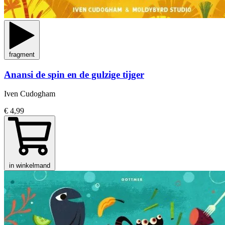
fragment
Anansi de spin en de gulzige tijger
Iven Cudogham
€ 4,99
in winkelmand