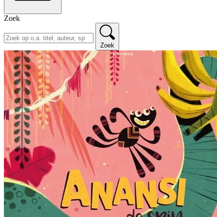
Zoek
Zoek