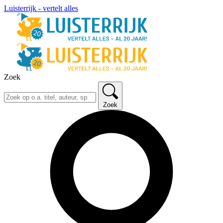
Luisterrijk - vertelt alles
Zoek
Zoek