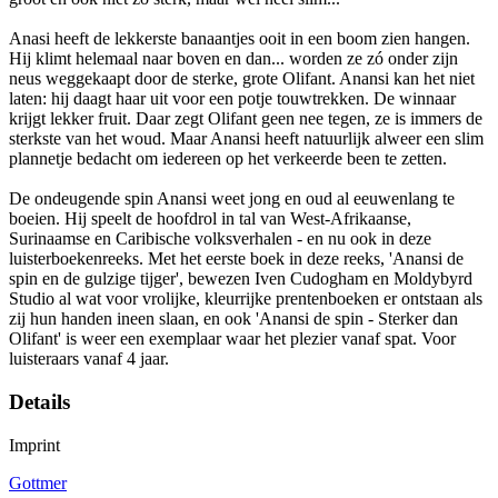
Anasi heeft de lekkerste banaantjes ooit in een boom zien hangen.
Hij klimt helemaal naar boven en dan... worden ze zó onder zijn
neus weggekaapt door de sterke, grote Olifant. Anansi kan het niet
laten: hij daagt haar uit voor een potje touwtrekken. De winnaar
krijgt lekker fruit. Daar zegt Olifant geen nee tegen, ze is immers de
sterkste van het woud. Maar Anansi heeft natuurlijk alweer een slim
plannetje bedacht om iedereen op het verkeerde been te zetten.
De ondeugende spin Anansi weet jong en oud al eeuwenlang te
boeien. Hij speelt de hoofdrol in tal van West-Afrikaanse,
Surinaamse en Caribische volksverhalen - en nu ook in deze
luisterboekenreeks. Met het eerste boek in deze reeks, 'Anansi de
spin en de gulzige tijger', bewezen Iven Cudogham en Moldybyrd
Studio al wat voor vrolijke, kleurrijke prentenboeken er ontstaan als
zij hun handen ineen slaan, en ook 'Anansi de spin - Sterker dan
Olifant' is weer een exemplaar waar het plezier vanaf spat. Voor
luisteraars vanaf 4 jaar.
Details
Imprint
Gottmer