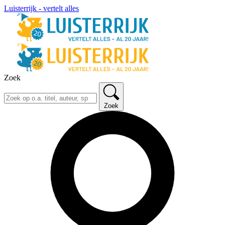
Luisterrijk - vertelt alles
Zoek
Zoek