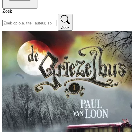
Zoek
Zoek