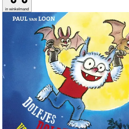
in winkelmand