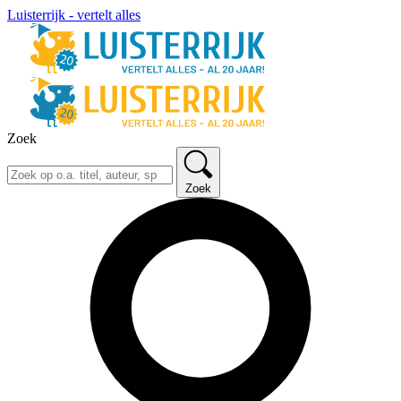
Luisterrijk - vertelt alles
Zoek
Zoek