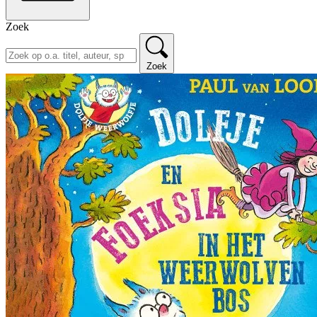
Zoek
Zoek