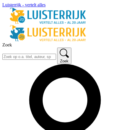
Luisterrijk - vertelt alles
Zoek
Zoek