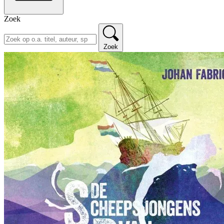
Zoek
Zoek