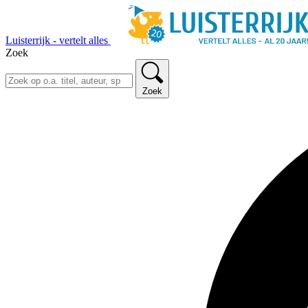
Luisterrijk - vertelt alles
Zoek
Zoek