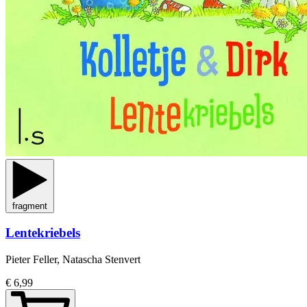
fragment
Lentekriebels
Pieter Feller, Natascha Stenvert
€ 6,99