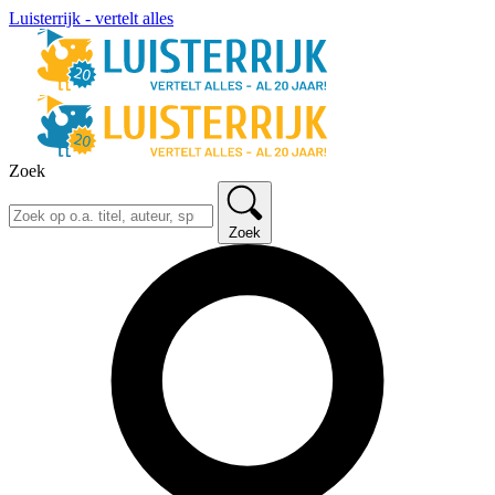
Luisterrijk - vertelt alles
Zoek
Zoek