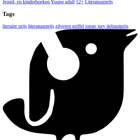
Jeugd- en kinderboeken
Young adult
12+
Literatuurprijs
Tags
literaire prijs
literatuurprijs
zilveren griffel
jonge jury debuutprijs