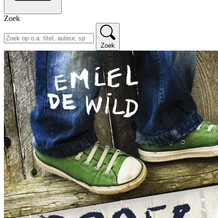
Zoek
Zoek