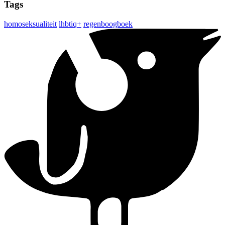
Tags
homoseksualiteit
lhbtiq+
regenboogboek