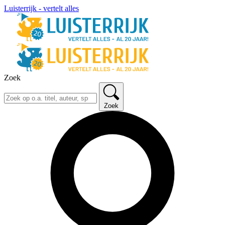
Luisterrijk - vertelt alles
Zoek
Zoek