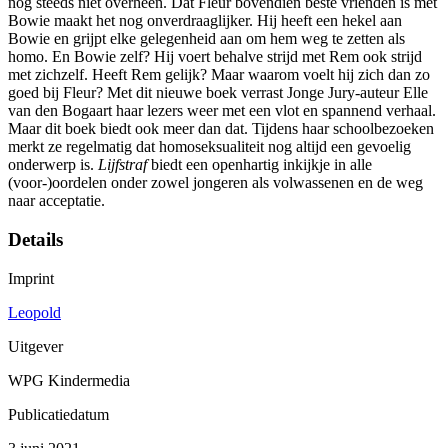
nog steeds niet overheen. Dat Fleur bovendien beste vrienden is met
Bowie maakt het nog onverdraaglijker. Hij heeft een hekel aan
Bowie en grijpt elke gelegenheid aan om hem weg te zetten als
homo. En Bowie zelf? Hij voert behalve strijd met Rem ook strijd
met zichzelf. Heeft Rem gelijk? Maar waarom voelt hij zich dan zo
goed bij Fleur? Met dit nieuwe boek verrast Jonge Jury-auteur Elle
van den Bogaart haar lezers weer met een vlot en spannend verhaal.
Maar dit boek biedt ook meer dan dat. Tijdens haar schoolbezoeken
merkt ze regelmatig dat homoseksualiteit nog altijd een gevoelig
onderwerp is.
Lijfstraf
biedt een openhartig inkijkje in alle
(voor-)oordelen onder zowel jongeren als volwassenen en de weg
naar acceptatie.
Details
Imprint
Leopold
Uitgever
WPG Kindermedia
Publicatiedatum