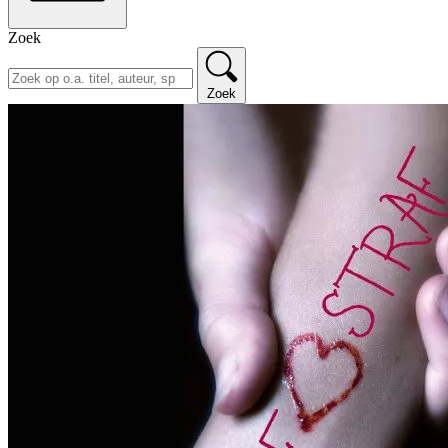
Zoek
Zoek