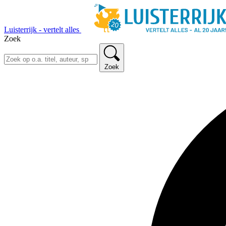
Luisterrijk - vertelt alles
Zoek
Zoek