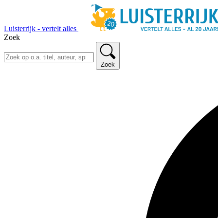
Luisterrijk - vertelt alles
Zoek
Zoek