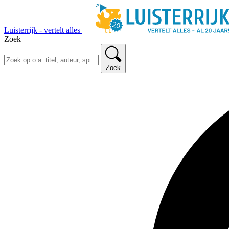
Luisterrijk - vertelt alles
Zoek
Zoek