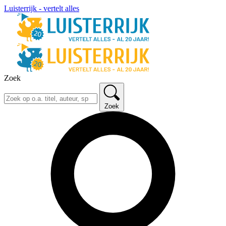
Luisterrijk - vertelt alles
Zoek
Zoek