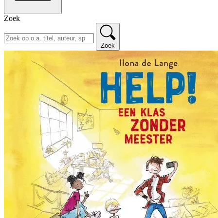
Zoek
Zoek