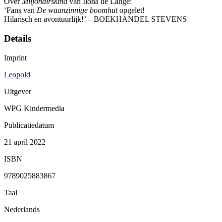
Over
Miljonairskind
van Ilona de Lange:
‘Fans van
De waanzinnige boomhut
opgelet!
Hilarisch en avontuurlijk!’ – BOEKHANDEL STEVENS
Details
Imprint
Leopold
Uitgever
WPG Kindermedia
Publicatiedatum
21 april 2022
ISBN
9789025883867
Taal
Nederlands