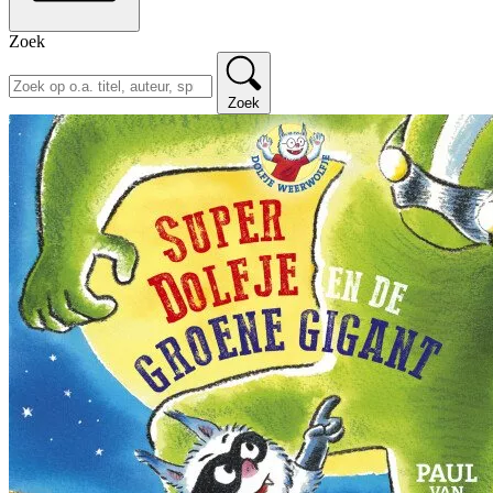
Zoek
Zoek