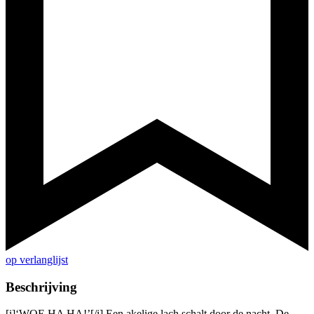
op verlanglijst
Beschrijving
[i]‘WOE HA HA!’[/i] Een akelige lach schalt door de nacht. De