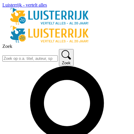
Luisterrijk - vertelt alles
Zoek
Zoek