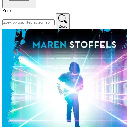
Zoek
Zoek