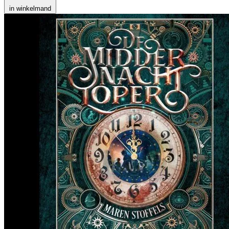
in winkelmand