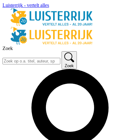
Luisterrijk - vertelt alles
Zoek
Zoek