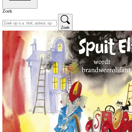
Zoek
Zoek