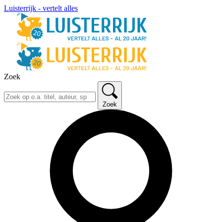
Luisterrijk - vertelt alles
Zoek
Zoek