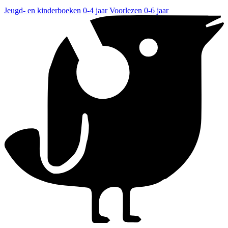
Jeugd- en kinderboeken
0-4 jaar
Voorlezen 0-6 jaar