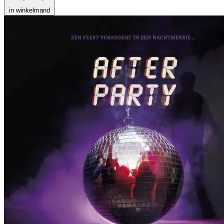
in winkelmand