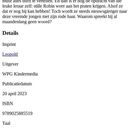
muur alles durft te vertellen. En dan is er nog de opdracht van die
leuke leraar zelf: stille Robin weer aan het praten krijgen. Alsof ze
dat er nog bij kan hebben! Toch wordt ze steeds nieuwsgieriger naar
deze vreemde jongen met zijn rode haar. Waarom spreekt hij al
maandenlang geen woord?
Details
Imprint
Leopold
Uitgever
WPG Kindermedia
Publicatiedatum
20 april 2023
ISBN
9789025885519
Taal