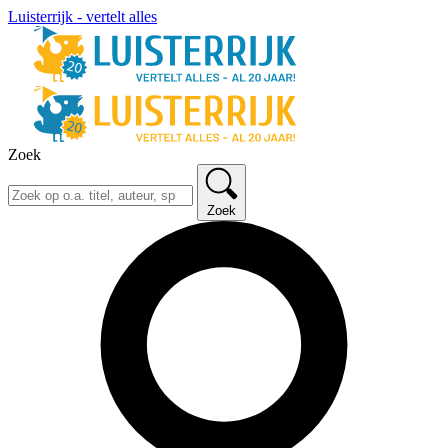
Luisterrijk - vertelt alles
Zoek
Zoek