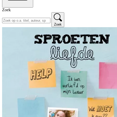
Zoek
Zoek