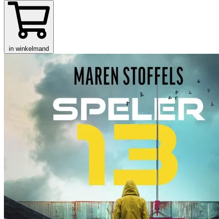
in winkelmand