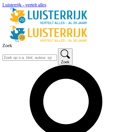
Luisterrijk - vertelt alles
Zoek
Zoek