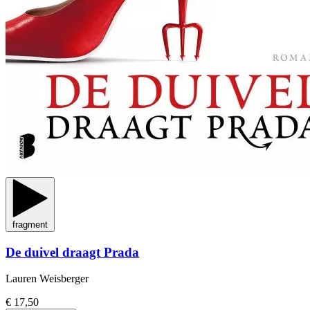
fragment
De duivel draagt Prada
Lauren Weisberger
€ 17,50