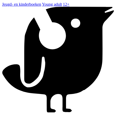
Jeugd- en kinderboeken
Young adult
12+