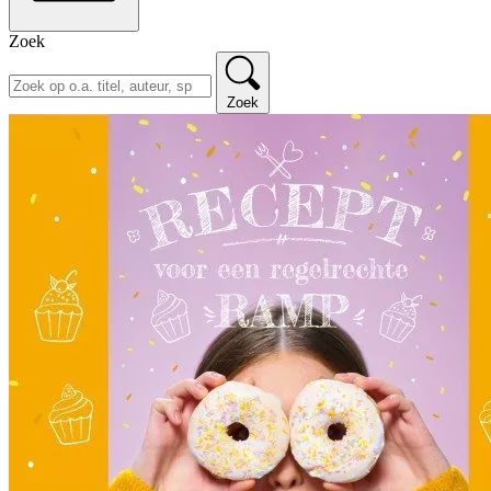
Zoek
Zoek