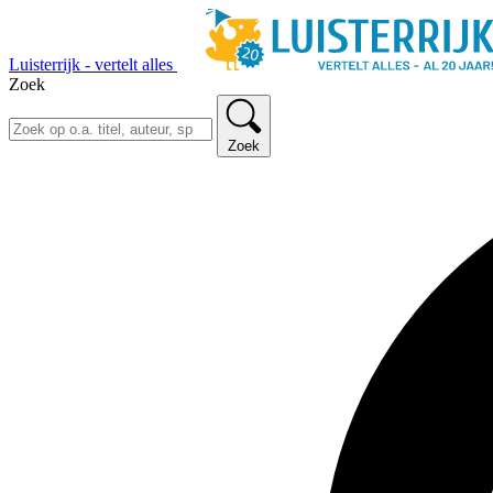
Luisterrijk - vertelt alles
Zoek
Zoek