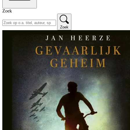
Zoek
Zoek