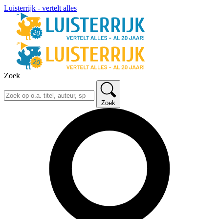
Luisterrijk - vertelt alles
Zoek
Zoek