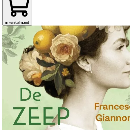
in winkelmand