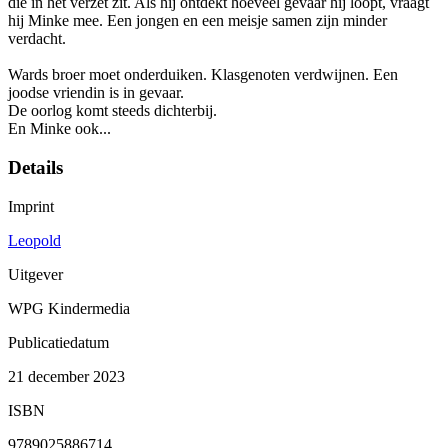
die in het verzet zit. Als hij ontdekt hoeveel gevaar hij loopt, vraagt
hij Minke mee. Een jongen en een meisje samen zijn minder
verdacht.
Wards broer moet onderduiken. Klasgenoten verdwijnen. Een
joodse vriendin is in gevaar.
De oorlog komt steeds dichterbij.
En Minke ook...
Details
Imprint
Leopold
Uitgever
WPG Kindermedia
Publicatiedatum
21 december 2023
ISBN
9789025886714