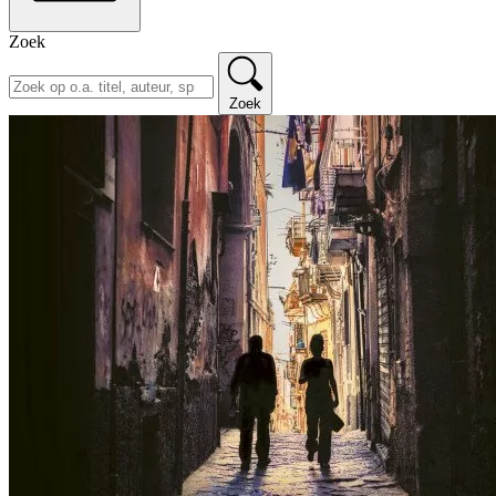
Zoek
Zoek