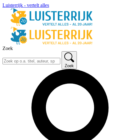
Luisterrijk - vertelt alles
Zoek
Zoek