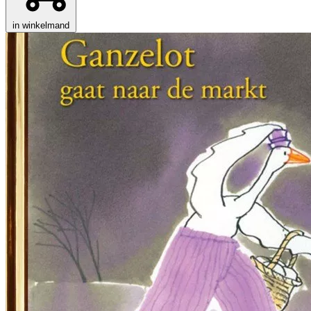
in winkelmand