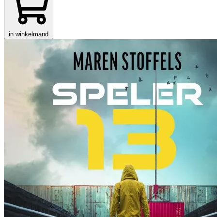
in winkelmand