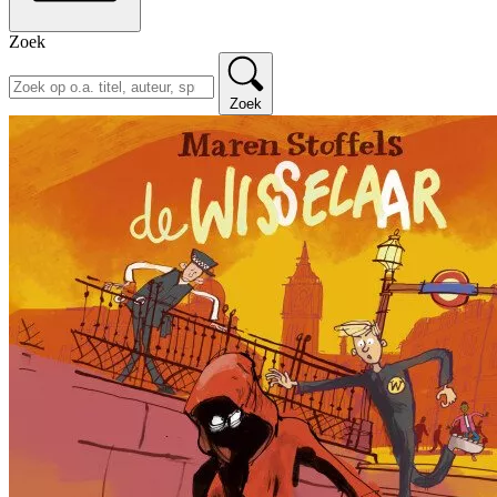
Zoek
Zoek