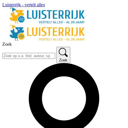
Luisterrijk - vertelt alles
Zoek
Zoek