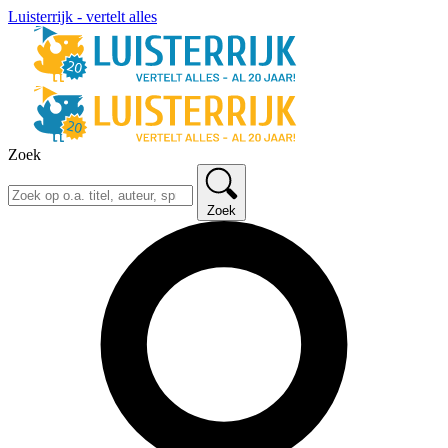
Luisterrijk - vertelt alles
Zoek
Zoek