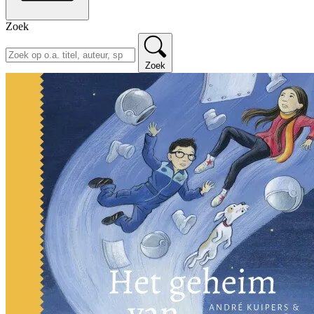
Zoek
Zoek