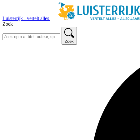
Luisterrijk - vertelt alles
Zoek
Zoek