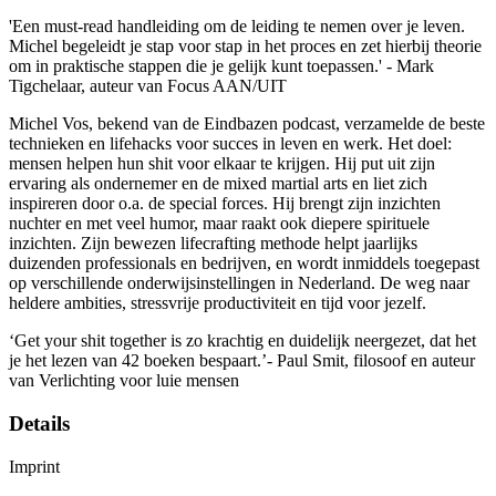
'Een must-read handleiding om de leiding te nemen over je leven.
Michel begeleidt je stap voor stap in het proces en zet hierbij theorie
om in praktische stappen die je gelijk kunt toepassen.' - Mark
Tigchelaar, auteur van Focus AAN/UIT
Michel Vos, bekend van de Eindbazen podcast, verzamelde de beste
technieken en lifehacks voor succes in leven en werk. Het doel:
mensen helpen hun shit voor elkaar te krijgen. Hij put uit zijn
ervaring als ondernemer en de mixed martial arts en liet zich
inspireren door o.a. de special forces. Hij brengt zijn inzichten
nuchter en met veel humor, maar raakt ook diepere spirituele
inzichten. Zijn bewezen lifecrafting methode helpt jaarlijks
duizenden professionals en bedrijven, en wordt inmiddels toegepast
op verschillende onderwijsinstellingen in Nederland. De weg naar
heldere ambities, stressvrije productiviteit en tijd voor jezelf.
‘Get your shit together is zo krachtig en duidelijk neergezet, dat het
je het lezen van 42 boeken bespaart.’- Paul Smit, filosoof en auteur
van Verlichting voor luie mensen
Details
Imprint