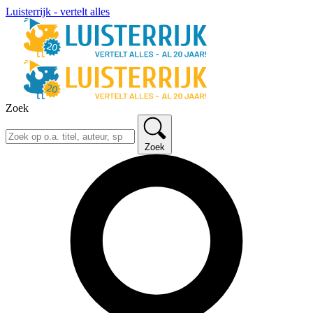
Luisterrijk - vertelt alles
Zoek
Zoek