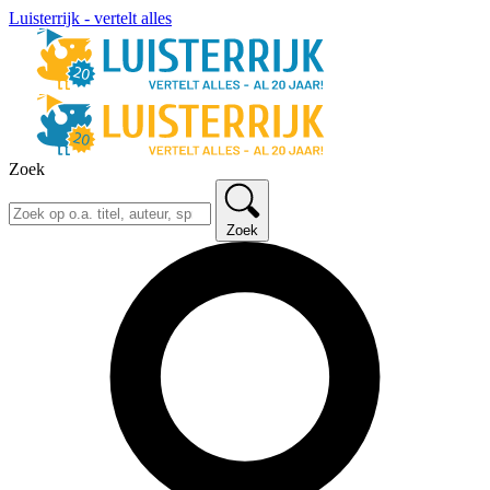
Luisterrijk - vertelt alles
Zoek
Zoek