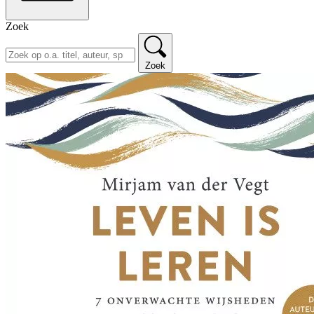
Zoek
Zoek