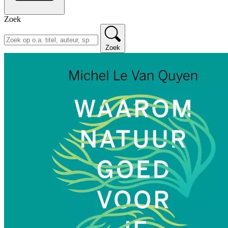
Zoek
Zoek