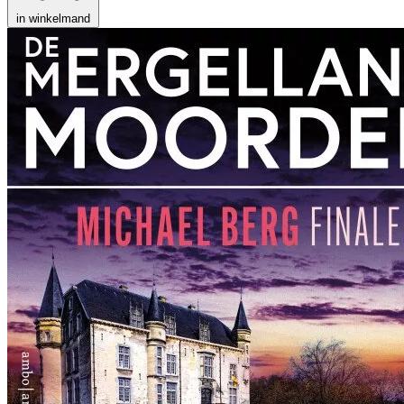
in winkelmand