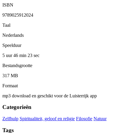
ISBN
9789025912024
Taal
Nederlands
Speelduur
5 uur 46 min
23 sec
Bestandsgrootte
317 MB
Formaat
mp3 download en geschikt voor de Luisterrijk app
Categorieën
Zelfhulp
Spiritualiteit, geloof en religie
Filosofie
Natuur
Tags