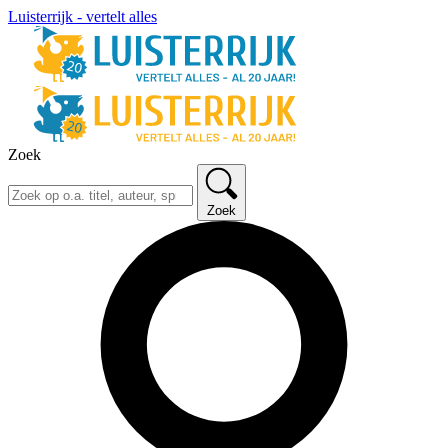
Luisterrijk - vertelt alles
Zoek
Zoek