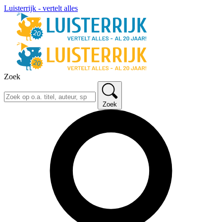
Luisterrijk - vertelt alles
Zoek
Zoek