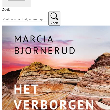
Zoek
Zoek