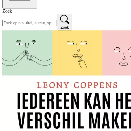
Zoek
Zoek