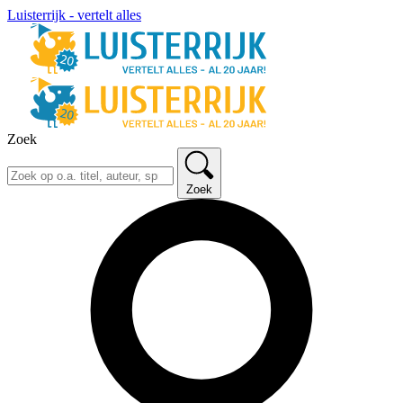
Luisterrijk - vertelt alles
Zoek
Zoek