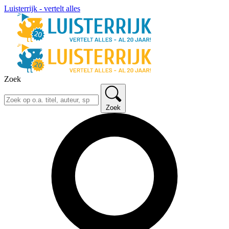
Luisterrijk - vertelt alles
Zoek
Zoek