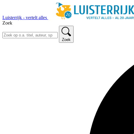
Luisterrijk - vertelt alles
Zoek
Zoek