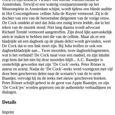
Amsterdam. Terwijl er een waterig voorjaarszonnetje op het
Museumplein in Amsterdam schijnt, wordt tijdens een blinde auditie
in Het Concertgebouw celliste Julia de Ruyter vermoord. Zij is de
dochter van een van de beroemdste dirigenten van de vorige eeuw.
De Cock ontdekt al snel dat Julia een rustig leven leidde, dat in het
teken van de muziek stond. Niet lang daarna wordt advocaat
Richard Trenité vermoord aangetroffen. Zijn dood lijkt aanvankelijk
niets te maken te hebben met die van de celliste. Maar als er een
bladzijde uit een dagboek op de plaats delict wordt gevonden, weet
De Cock dat er een link moet zijn. Bij Julia troffen ze ook een
dagboekbladzijde aan... Twee moorden, twee dagboekfragmenten,
wat is het verband? De Cock staat voor een raadsel, en zijn intuïtie
zegt hem dat het niet bij deze moorden blijft... A.C. Baantjer is
onsterfelijk geworden met zijn ‘De Cock’-reeks. Peter Römer is
auteur en acteur. Nadat de ‘De Cock’-reeks werd voortgezet met vijf
door hem geschreven delen naar de scenario’s van de tv-serie
Baantjer, vervolgt hij nu de reeks met nieuw geschreven boeken.
Peter Römer schrijft geheel in de geest van Appie Baantjer, en zijn
‘De Cock’jes’ worden geprezen om de authentieke verhaallijnen en
dialogen.
Details
Imprint