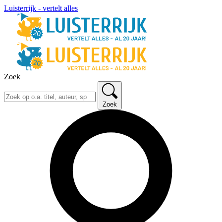
Luisterrijk - vertelt alles
Zoek
Zoek