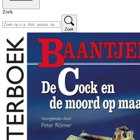
Zoek
Zoek