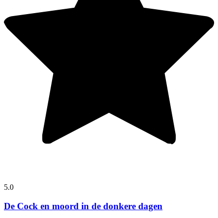
5.0
De Cock en moord in de donkere dagen