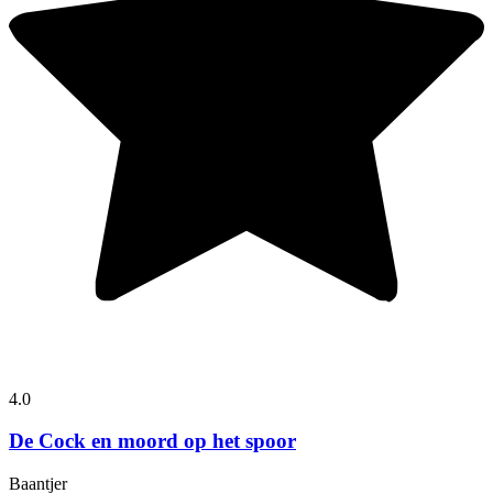
4.0
De Cock en moord op het spoor
Baantjer