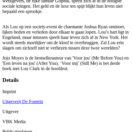
werkgevers, de rijke familie Gopnik, speelt zich af in de hoogste
sociale kringen. Het geld en de luxe ten spijt blijkt hun leven niet
bepaald een sprookje.
Als Lou op een society-event de charmante Joshua Ryan ontmoet,
lijken heden en verleden door elkaar te gaan lopen. Lou’s hart ligt in
Engeland, maar intussen speelt haar leven zich af in New York. Het
wordt steeds moeilijker om de kloof te overbruggen. Zal Lou erin
slagen om zichzelf niet te verliezen tussen deze twee werelden?
Jojo Moyes is de bestsellerauteur van 'Voor jou' (Me Before You) en
'Een leven na jou' (After You). ‘Voor mij’ (Still Me) is het derde
boek met Lou Clark in de hoofdrol.
Details
Imprint
Uitgeverij De Fontein
Uitgever
VBK Media
Publicatiedatum