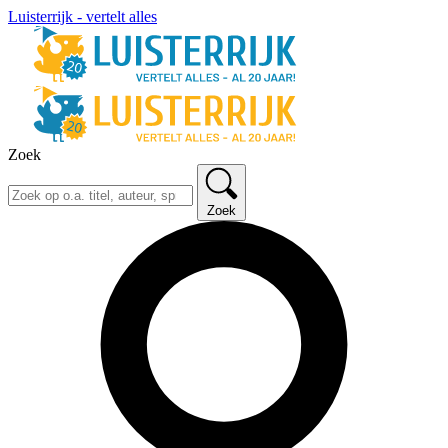
Luisterrijk - vertelt alles
Zoek
Zoek