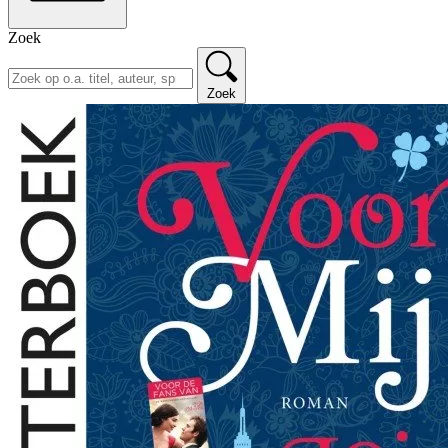
Zoek
Zoek