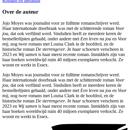
Romans en literatuur
Over de auteur
Jojo Moyes was journalist voor ze fulltime romanschrijver werd.
Haar internationale doorbraak was met de schitterende roman
Voor
jou
, dat ook verfilmd werd. Sindsdien heeft ze meerdere keren de
bestsellerlijsten gehaald, onder andere met
Een leven na jou
en
Voor
mij
, nog twee romans met Louisa Clark in de hoofdrol, en de
historische roman
De sterrengever
.
In haar schoenen
verscheen in
2023 en
Wij samen
is haar meest recente roman. Inmiddels zijn van
haar boeken wereldwijd ruim 40 miljoen exemplaren verkocht. Ze
woont en werkt in Essex.
Jojo Moyes was journalist voor ze fulltime romanschrijver werd.
Haar internationale doorbraak was met de schitterende roman
Voor
jou
, dat ook verfilmd werd. Sindsdien heeft ze meerdere keren de
bestsellerlijsten gehaald, onder andere met
Een leven na jou
en
Voor
mij
, nog twee romans met Louisa Clark in de hoofdrol, en de
historische roman
De sterrengever
.
In haar schoenen
verscheen in
2023 en
Wij samen
is haar meest recente roman. Inmiddels zijn van
haar boeken wereldwijd ruim 40 miljoen exemplaren verkocht. Ze
woont en werkt in Essex.