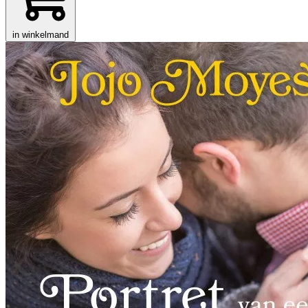
in winkelmand