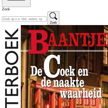
Zoek
Zoek