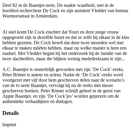
Deel 82 in de Baantjer-serie, De naakte waarheid, met in de
hoofdrol rechercheur De Cock en zijn assistent Vledder van bureau
Warmoesstraat in Amsterdam.
Al snel komt De Cock erachter dat Youri en deze jonge vrouw
opgegroeid zijn in dezelfde buurt en dat ze zelfs bij elkaar in de klas
hebben gezeten. De Cock beseft dat deze twee moorden wel met
elkaar te maken móéten hebben, maar op welke manier is hem een
raadsel. Met Vledder begint hij het onderzoek bij de familie van de
twee slachtoffers, maar die blijken weinig mededeelzaam te zijn...
A.C. Baantjer is onsterfelijk geworden met zijn ‘De Cock’-reeks.
Peter Römer is auteur en acteur. Nadat de ‘De Cock’-reeks werd
voortgezet met vijf door hem geschreven delen naar de scenario’s
van de tv-serie Baantjer, vervolgt hij nu de reeks met nieuw
geschreven boeken. Peter Römer schrijft geheel in de geest van
Appie Baantjer, en zijn ‘De Cock’jes’ worden geprezen om de
authentieke verhaallijnen en dialogen.
Details
Imprint