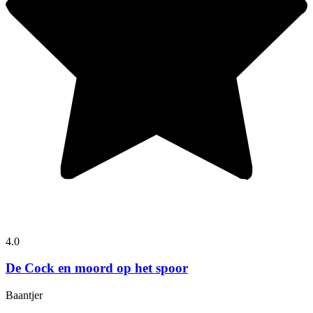
4.0
De Cock en moord op het spoor
Baantjer