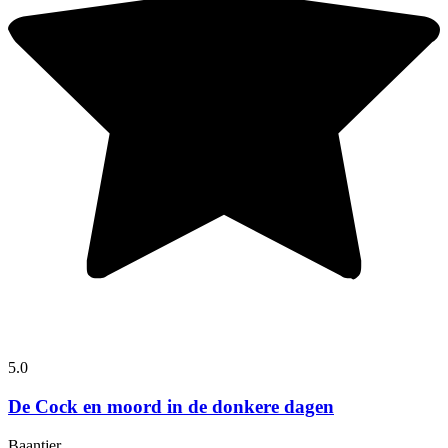
5.0
De Cock en moord in de donkere dagen
Baantjer