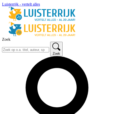
Luisterrijk - vertelt alles
Zoek
Zoek