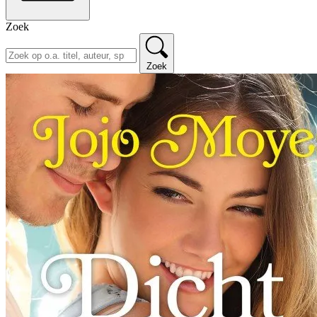
Zoek
Zoek