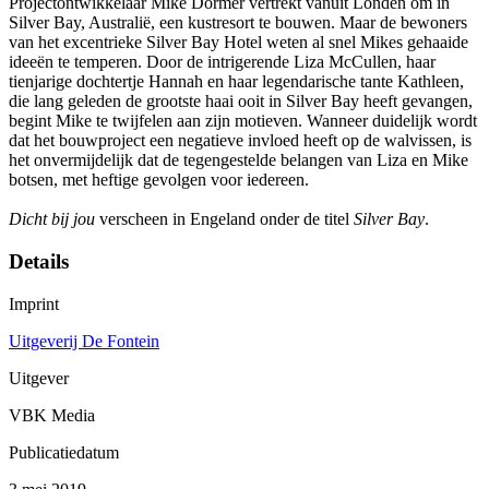
Projectontwikkelaar Mike Dormer vertrekt vanuit Londen om in
Silver Bay, Australië, een kustresort te bouwen. Maar de bewoners
van het excentrieke Silver Bay Hotel weten al snel Mikes gehaaide
ideeën te temperen. Door de intrigerende Liza McCullen, haar
tienjarige dochtertje Hannah en haar legendarische tante Kathleen,
die lang geleden de grootste haai ooit in Silver Bay heeft gevangen,
begint Mike te twijfelen aan zijn motieven. Wanneer duidelijk wordt
dat het bouwproject een negatieve invloed heeft op de walvissen, is
het onvermijdelijk dat de tegengestelde belangen van Liza en Mike
botsen, met heftige gevolgen voor iedereen.
Dicht bij jou
verscheen in Engeland onder de titel
Silver Bay
.
Details
Imprint
Uitgeverij De Fontein
Uitgever
VBK Media
Publicatiedatum