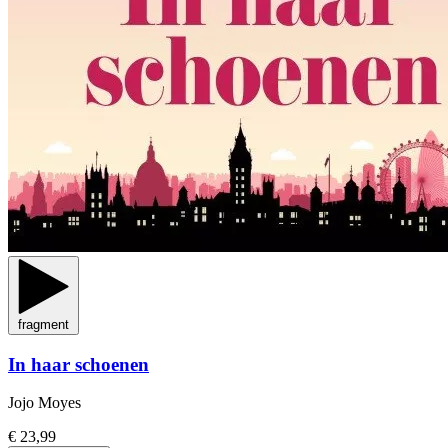
fragment
In haar schoenen
Jojo Moyes
€ 23,99