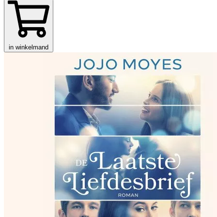
in winkelmand