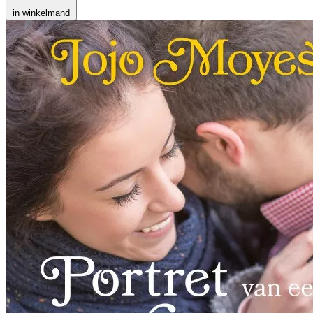
in winkelmand