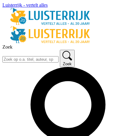
Luisterrijk - vertelt alles
Zoek
Zoek