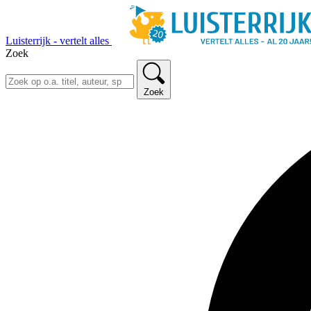
Luisterrijk - vertelt alles
Zoek
Zoek