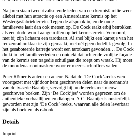
Na jaren staan twee rivaliserende leden van een kermisfamilie weer
allebei met hun attractie op een Amsterdamse kermis op het
Westergasfabriekterrein. Tegen de afspraak in, en de oude
familievete laait dan ook meteen op. De Cock raakt erbij betrokken
als een dode wordt aangetroffen op het kermisterrein. Vermoord,
met bij zijn lichaam een tarotkaart. Al snel blijkt een karretje van het
reuzenrad onklaar te zijn gemaakt, met nét geen dodelijk gevolg. In
het gesaboteerde karretje wordt een tarotkaart gevonden… De Cock
duikt in het familieverleden en ontdekt dat achter de vrolijke façade
van de kermis een tragedie schuilgaat die roept om wraak. Hij moet
de moordenaar ontmaskerenvoor er meer slachtoffers vallen.
Peter Römer is auteur en acteur. Nadat de ‘De Cock’-reeks werd
voortgezet met vijf door hem geschreven delen naar de scenario’s
van de tv-serie Baantjer, vervolgt hij nu de reeks met nieuw
geschreven boeken. Zijn ‘De Cock’jes’ worden geprezen om de
authentieke verhaallijnen en dialogen. A.C. Baantjer is onsterfelijk
geworden met zijn ‘De Cock’-reeks, waarvan alle delen leverbaar
zijn als boek en als e-book.
Details
Imprint