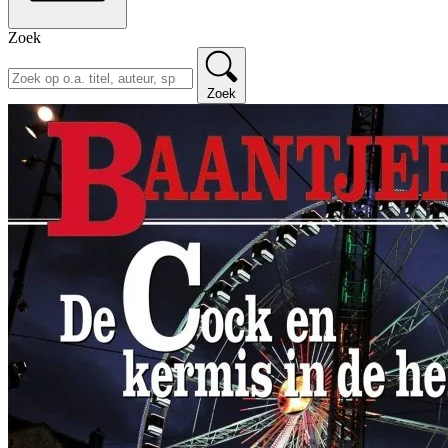
Zoek
Zoek