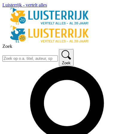
Luisterrijk - vertelt alles
Zoek
Zoek