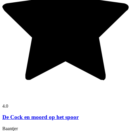
4.0
De Cock en moord op het spoor
Baantjer