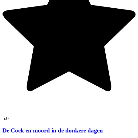
5.0
De Cock en moord in de donkere dagen