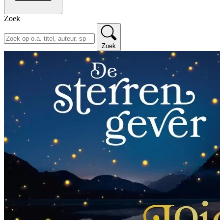
Zoek
Zoek