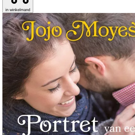
in winkelmand