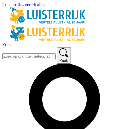
Luisterrijk - vertelt alles
Zoek
Zoek