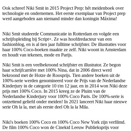
Ook schreef Niki Smit in 2015 Project Prep: hét meidenboek over
technologie en ondernemen. Het eerste exemplaar van Project prep
werd aangeboden aan niemand minder dan koningin Máxima!
Niki Smit studeerde Communicatie in Rotterdam en volgde een
schrijfopleiding bij Script+. Ze was hoofdredacteur van een
fashionblog, en is al tien jaar fulltime schrijfster. De illustraties voor
haar 100% Coco-boeken maakte ze zelf. Niki woont in Amsterdam
en houdt van tekenen, mode en Parijs.
Niki Smit is een veelbekroond schrijfster en illustrator. Ze begon
haar schrijfcarrière met 100% Nina, dat in 2006 direct werd
bekroond met de Hotze de Roosprijs. Tien andere boeken uit de
100%-serie werden genomineerd voor de Prijs van de Nederlandse
Kinderjury in de categorie 10 t/m 12 jaar, en in 2014 won Niki deze
prijs met 100% Coco. In 2015 kreeg ze de Pluim van de
Nederlandse Kinderjury voor 100% Coco Paris. De 100%-serie is
ontzettend geliefd onder meiden! In 2021 lanceert Niki haar nieuwe
serie Oh la la, met als eerste deel Oh la la Mila.
Niki's boeken 100% Coco en 100% Coco New York zijn verfilmd.
De film 100% Coco won de Cinekid Leeuw Publieksprijs voor