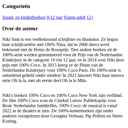
Categorieën
Jeugd- en kinderboeken
9-12 jaar
Young adult
12+
Over de auteur
Niki Smit is een veelbekroond schrijfster en illustrator. Ze begon
haar schrijfcarrière met 100% Nina, dat in 2006 direct werd
bekroond met de Hotze de Roosprijs. Tien andere boeken uit de
100%-serie werden genomineerd voor de Prijs van de Nederlandse
Kinderjury in de categorie 10 t/m 12 jaar, en in 2014 won Niki deze
prijs met 100% Coco. In 2015 kreeg ze de Pluim van de
Nederlandse Kinderjury voor 100% Coco Paris. De 100%-serie is
ontzettend geliefd onder meiden! In 2021 lanceert Niki haar nieuwe
serie Oh la la, met als eerste deel Oh la la Mila.
Niki's boeken 100% Coco en 100% Coco New York zijn verfilmd.
De film 100% Coco won de Cinekid Leeuw Publieksprijs voor
Beste Nederlandse familiefilm. 100% Coco- de musical is vanaf
2022 in de theaters te zien. De 100%-luisterboeken zijn onder
anderen voorgelezen door Georgina Verbaan, Pip Pellens en Sterre
Koning.