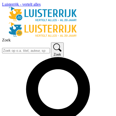
Luisterrijk - vertelt alles
Zoek
Zoek