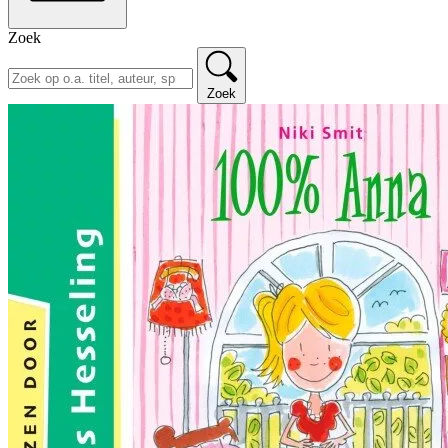
Zoek
Zoek