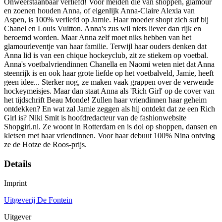
Onweerstaanbaar verliefd! Voor meiden die van shoppen, glamour
en zoenen houden Anna, of eigenlijk Anna-Claire Alexia van
Aspen, is 100% verliefd op Jamie. Haar moeder shopt zich suf bij
Chanel en Louis Vuitton. Anna's zus wil niets liever dan rijk en
beroemd worden. Maar Anna zelf moet niks hebben van het
glamourleventje van haar familie. Terwijl haar ouders denken dat
Anna lid is van een chique hockeyclub, zit ze stiekem op voetbal.
Anna's voetbalvriendinnen Chanella en Naomi weten niet dat Anna
steenrijk is en ook haar grote liefde op het voetbalveld, Jamie, heeft
geen idee... Sterker nog, ze maken vaak grappen over de verwende
hockeymeisjes. Maar dan staat Anna als 'Rich Girl' op de cover van
het tijdschrift Beau Monde! Zullen haar vriendinnen haar geheim
ontdekken? En wat zal Jamie zeggen als hij ontdekt dat ze een Rich
Girl is? Niki Smit is hoofdredacteur van de fashionwebsite
Shopgirl.nl. Ze woont in Rotterdam en is dol op shoppen, dansen en
kletsen met haar vriendinnen. Voor haar debuut 100% Nina ontving
ze de Hotze de Roos-prijs.
Details
Imprint
Uitgeverij De Fontein
Uitgever