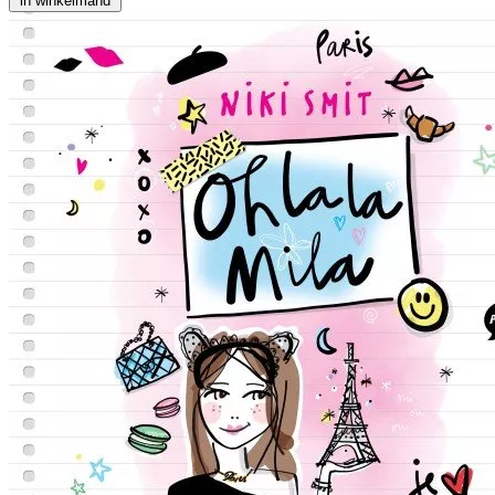
in winkelmand