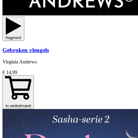
fragment
Gebroken vleugels
Virginia Andrews
€ 14,99
in winkelmand