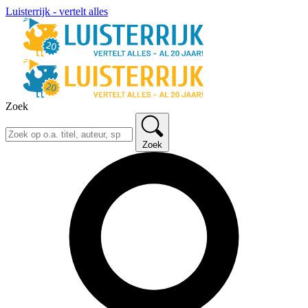
Luisterrijk - vertelt alles
Zoek
Zoek