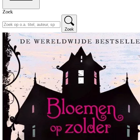
Zoek
Zoek